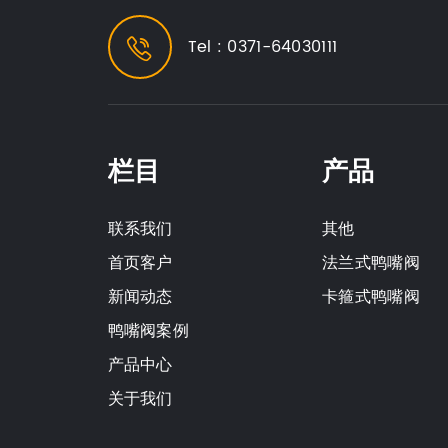
Tel : 0371-64030111
栏目
产品
联系我们
其他
首页客户
法兰式鸭嘴阀
新闻动态
卡箍式鸭嘴阀
鸭嘴阀案例
产品中心
关于我们