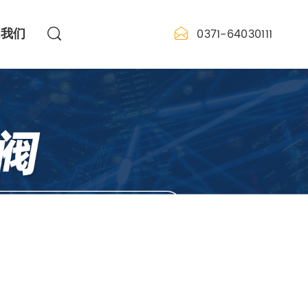
系我们
0371-64030111