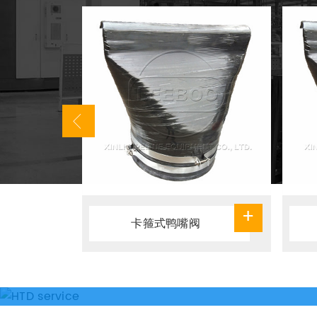
+
+
阀
卡箍式鸭嘴阀